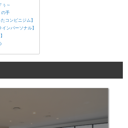
すぅ～
うの手
が作ったコンビニジム】
ンラインパーソナル】
ス】
め