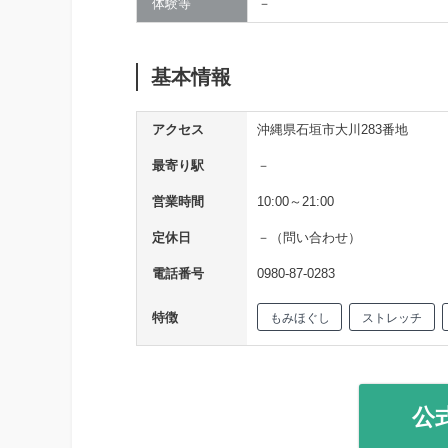
体験等
－
基本情報
アクセス
沖縄県石垣市大川283番地
最寄り駅
－
営業時間
10:00～21:00
定休日
－（問い合わせ）
電話番号
0980-87-0283
特徴
もみほぐし
ストレッチ
公