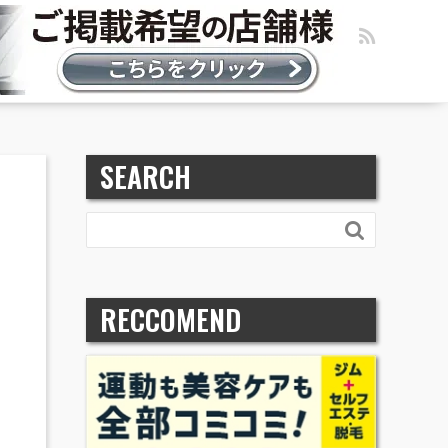
SEARCH

RECCOMEND