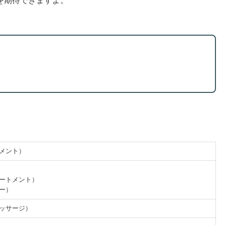
を期待できますよ。
トメント）
リートメント）
ジー）
マッサージ）