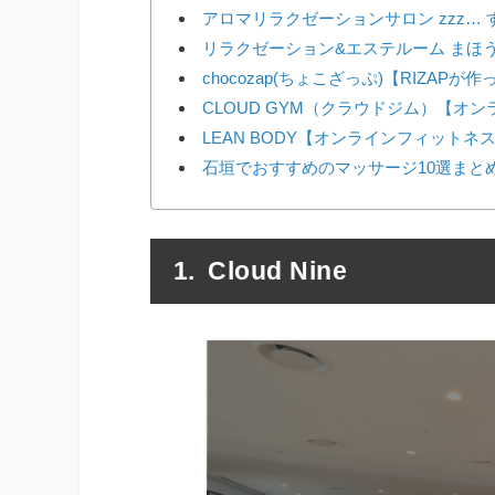
アロマリラクゼーションサロン zzz… 
リラクゼーション&エステルーム まほ
chocozap(ちょこざっぷ)【RIZAP
CLOUD GYM（クラウドジム）【オ
LEAN BODY【オンラインフィットネ
石垣でおすすめのマッサージ10選まと
Cloud Nine