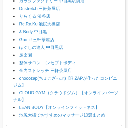
カラダファクトリー 中目黒駅前店
Dr.stretch 三軒茶屋店
りらくる 渋谷店
Re.Ra.Ku 池尻大橋店
& Body 中目黒
Goo-it! 三軒茶屋店
ほぐしの達人 中目黒店
足楽園
整体サロン コンセプトボディ
全力ストレッチ 三軒茶屋店
chocozap(ちょこざっぷ)【RIZAPが作ったコンビニ
ジム】
CLOUD GYM（クラウドジム）【オンラインパーソ
ナル】
LEAN BODY【オンラインフィットネス】
池尻大橋でおすすめのマッサージ10選まとめ