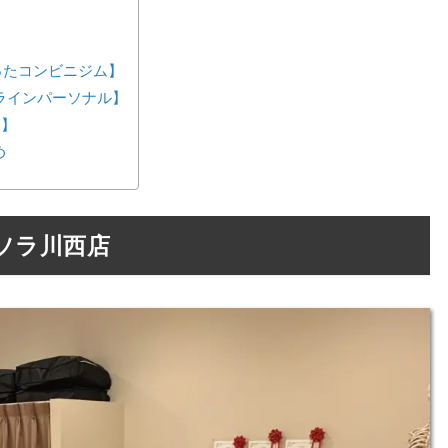
が作ったコンビニジム】
ンラインパーソナル】
ス】
め
ソラ川西店