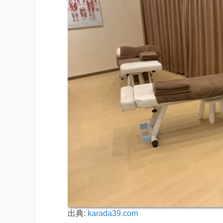
出典:
karada39.com