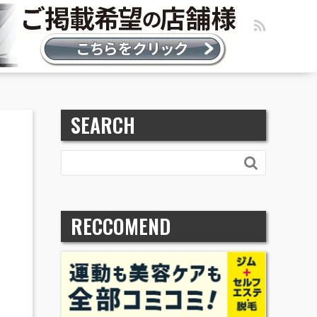
SEARCH

RECCOMEND