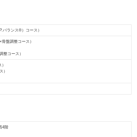
.P.バランス®）コース）
体×骨盤調整コース）
盤調整コース）
ス）
ース）
西4階