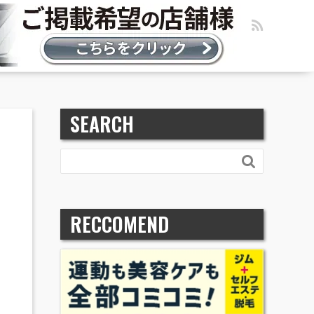
SEARCH

RECCOMEND