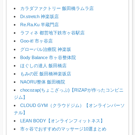
カラダファクトリー 飯田橋ラムラ店
Dr.stretch 神楽坂店
Re.Ra.Ku 半蔵門店
ラフィネ 都営地下鉄市ヶ谷駅店
Goo-it! 市ヶ谷店
グローバル治療院 神楽坂
Body Balance 市ヶ谷整体院
ほぐしの達人 飯田橋店
もみの匠 飯田橋神楽坂店
NAORU整体 飯田橋院
chocozap(ちょこざっぷ)【RIZAPが作ったコンビニ
ジム】
CLOUD GYM（クラウドジム）【オンラインパーソ
ナル】
LEAN BODY【オンラインフィットネス】
市ヶ谷でおすすめのマッサージ10選まとめ