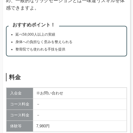
め、一般的なリラクゼーションとは一味違うスキルを体
感できますよ。
おすすめポイント！
延べ58,000人以上の実績
身体への負担なく歪みを整えられる
整骨院でも使われる手技を提供
料金
入会金
※お問い合わせ
コース料金
－
コース料金
－
体験等
7,980円