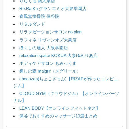
りらくる 南大泉店
Re.Ra.Ku グランエミオ大泉学園店
春風堂接骨院 保谷院
リタルダンド
リラクゼーションサロン no plan
ラフィネ リヴィンオズ大泉店
ほぐしの達人 大泉学園店
relaxation space KOKUA 大泉ゆめりあ店
ボディケアサロン もみっくま
癒しの森 maigrir（メグリール）
chocozap(ちょこざっぷ)【RIZAPが作ったコンビニ
ジム】
CLOUD GYM（クラウドジム）【オンラインパーソ
ナル】
LEAN BODY【オンラインフィットネス】
保谷でおすすめのマッサージ10選まとめ