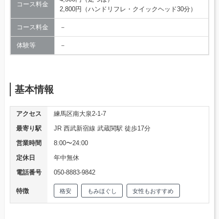
コース料金
2,800円（ハンドリフレ・クイックヘッド30分）
コース料金
－
体験等
－
基本情報
アクセス
練馬区南大泉2-1-7
最寄り駅
JR 西武新宿線 武蔵関駅 徒歩17分
営業時間
8:00〜24:00
定休日
年中無休
電話番号
050-8883-9842
特徴
格安
もみほぐし
女性もおすすめ