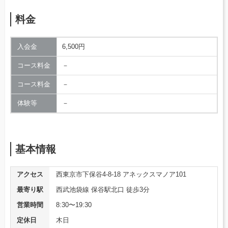
料金
入会金
6,500円
コース料金
－
コース料金
－
体験等
－
基本情報
アクセス
西東京市下保谷4-8-18 アネックスマノア101
最寄り駅
西武池袋線 保谷駅北口 徒歩3分
営業時間
8:30〜19:30
定休日
木日