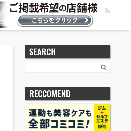
SEARCH

RECCOMEND