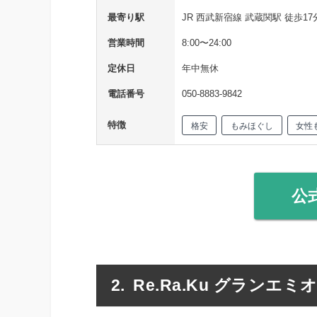
最寄り駅
JR 西武新宿線 武蔵関駅 徒歩17
営業時間
8:00〜24:00
定休日
年中無休
電話番号
050-8883-9842
特徴
格安
もみほぐし
女性
公
Re.Ra.Ku グランエ