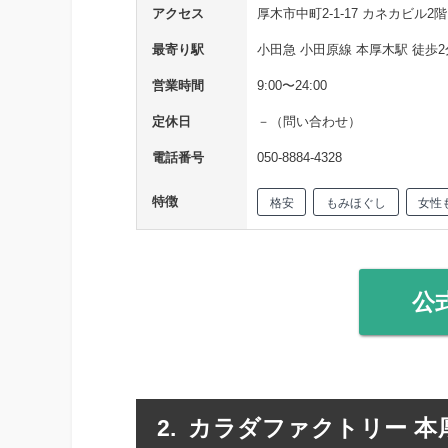
アクセス
厚木市中町2-1-17 カネカビル2階
最寄り駅
小田急 小田原線 本厚木駅 徒歩2
営業時間
9:00〜24:00
定休日
－（問い合わせ）
電話番号
050-8884-4328
特徴
格安
もみほぐし
女性
公
カラダファクトリー 本