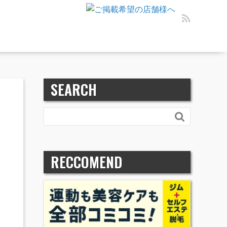
SEARCH

RECCOMEND