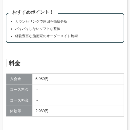
おすすめポイント！
カウンセリングで原因を徹底分析
バキバキしないソフトな整体
経験豊富な施術家のオーダーメイド施術
料金
入会金
5,980円
コース料金
－
コース料金
－
体験等
2,980円