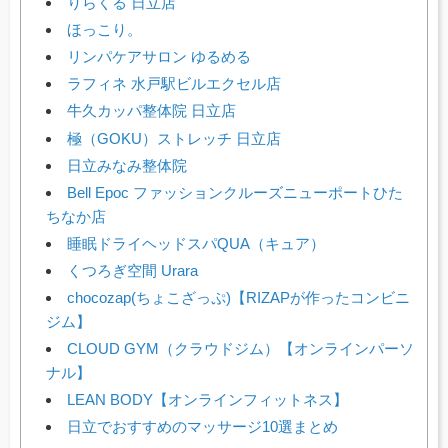
りらくる 日立店
ほっこり。
リンパケアサロン ゆるめる
ラフィネ 水戸駅ビルエクセル店
牛久カッパ整体院 日立店
極（GOKU）ストレッチ 日立店
日立みなみ整体院
Bell Epoc ファッションクルーズニューポートひた
ちなか店
睡眠ドライヘッドスパQUA（キュア）
くつろぎ空間 Urara
chocozap(ちょこざっぷ)【RIZAPが作ったコンビニ
ジム】
CLOUD GYM（クラウドジム）【オンラインパーソ
ナル】
LEAN BODY【オンラインフィットネス】
日立でおすすめのマッサージ10選まとめ