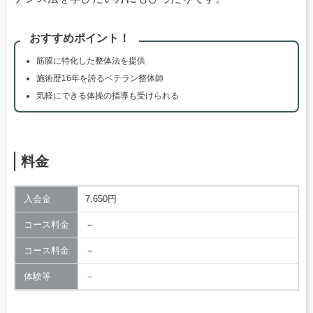
おすすめポイント！
筋膜に特化した整体法を提供
施術歴16年を誇るベテラン整体師
気軽にできる体操の指導も受けられる
料金
入会金
7,650円
コース料金
－
コース料金
－
体験等
－