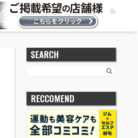
SEARCH

RECCOMEND