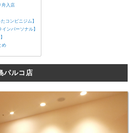
り舟入店
が作ったコンビニジム】
ンラインパーソナル】
ス】
とめ
島パルコ店