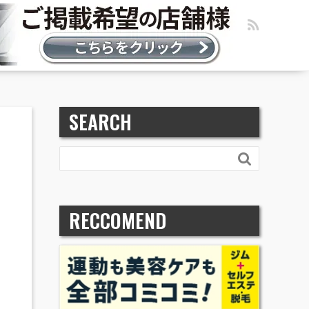
SEARCH

RECCOMEND