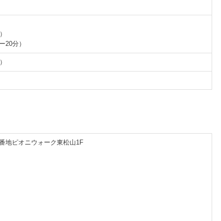
分）
ー20分）
分）
番地ピオニウォーク東松山1F