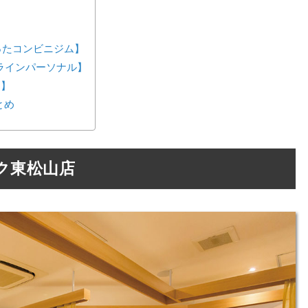
が作ったコンビニジム】
ンラインパーソナル】
ス】
とめ
ク東松山店