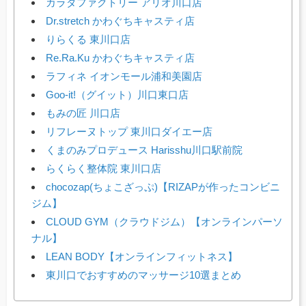
カラダファクトリー アリオ川口店
Dr.stretch かわぐちキャスティ店
りらくる 東川口店
Re.Ra.Ku かわぐちキャスティ店
ラフィネ イオンモール浦和美園店
Goo-it!（グイット）川口東口店
もみの匠 川口店
リフレーヌトップ 東川口ダイエー店
くまのみプロデュース Harisshu川口駅前院
らくらく整体院 東川口店
chocozap(ちょこざっぷ)【RIZAPが作ったコンビニ
ジム】
CLOUD GYM（クラウドジム）【オンラインパーソ
ナル】
LEAN BODY【オンラインフィットネス】
東川口でおすすめのマッサージ10選まとめ