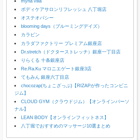
myna villa
ボディケアサロンリフレッシュ 八丁堀店
オステオパシー
blooming days（ブルーミングデイズ）
カラピン
カラダファクトリー プレミアム銀座店
Dr.stretch（ドクターストレッチ）銀座一丁目店
りらくる 十条銀座店
Re.Ra.Ku マロニエゲート銀座3店
てもみん 銀座六丁目店
chocozap(ちょこざっぷ)【RIZAPが作ったコンビニ
ジム】
CLOUD GYM（クラウドジム）【オンラインパーソ
ナル】
LEAN BODY【オンラインフィットネス】
八丁堀でおすすめのマッサージ10選まとめ