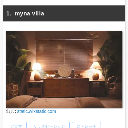
myna villa
出典:
static.wixstatic.com
アロマ
リラクゼーション
ストレッチ