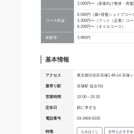
3,000円〜（産後向け整体・骨
8,580円（腸×骨盤シェイプコー
コース料金
3,300円〜（フット（足裏）コ
9,200円〜（オイルコース）
体験等
3,980円
基本情報
アクセス
東京都渋谷区笹塚1-48-14 笹塚
最寄り駅
笹塚駅 徒歩3分
営業時間
10:00～20:30
定休日
館に準ずる
電話番号
03-3469-5035
特徴
もみほぐし
女性もおすすめ