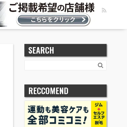
SEARCH

RECCOMEND