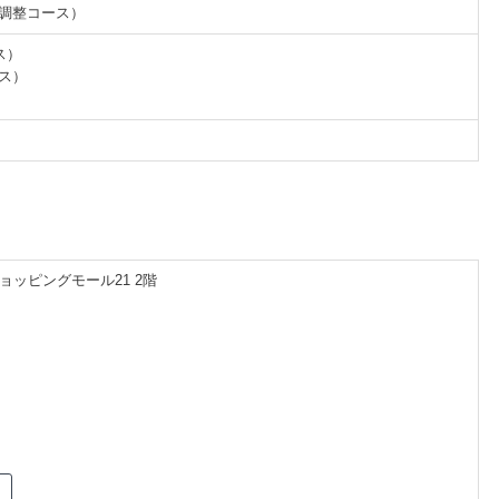
盤調整コース）
ス）
ース）
ショッピングモール21 2階