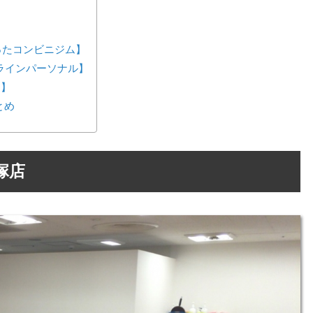
が作ったコンビニジム】
ンラインパーソナル】
ス】
とめ
塚店