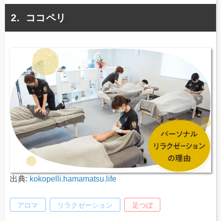
ココペリ
出典:
kokopelli.hamamatsu.life
アロマ
リラクゼーション
足つぼ