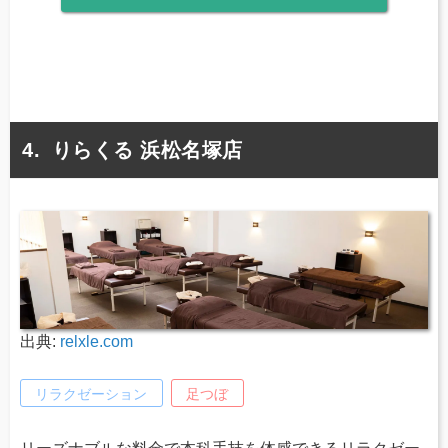
りらくる 浜松名塚店
出典:
relxle.com
リラクゼーション
足つぼ