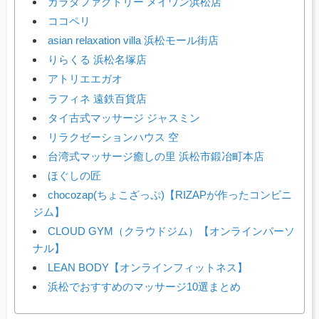
カラダファクトリー メイワン浜松店
ココペリ
asian relaxation villa 浜松モール街店
りらくる 浜松名塚店
アトリエエガオ
ラフィネ 遠鉄百貨店
タイ古式マッサージ ジャスミン
リラクゼーションハウス 空
台湾式マッサージ癒しの里 浜松市鍛冶町本店
ほぐしの匠
chocozap(ちょこざっぷ)【RIZAPが作ったコンビニ
ジム】
CLOUD GYM（クラウドジム）【オンラインパーソ
ナル】
LEAN BODY【オンラインフィットネス】
浜松でおすすめのマッサージ10選まとめ