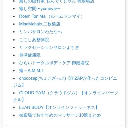
癒しの隠れ家 もんでぐじゃん 御殿場店
癒し空間〜yumeya〜
Roem Ton Mai（ルームトンマイ）
MinaMahalo.二枚橋店
リンパサロンわたなべ
ここしあ整体院
リラクゼーションサロンよもぎ
長澤健康院
ひらいトータルボディケア 御殿場院
癒～A.M.M.T
chocozap(ちょこざっぷ)【RIZAPが作ったコンビニ
ジム】
CLOUD GYM（クラウドジム）【オンラインパーソ
ナル】
LEAN BODY【オンラインフィットネス】
御殿場でおすすめのマッサージ10選まとめ