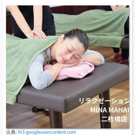
出典:
lh3.googleusercontent.com