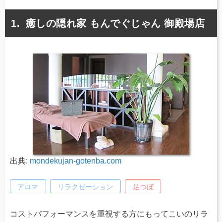
癒しの隠れ家 もんでぐじゃん 御殿場店
出典:
mondekujan-gotenba.com
アロマ
リラクゼーション
足つぼ
コストパフォーマンスを重視する方にもってこいのリラ