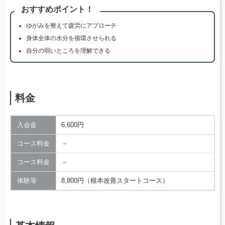
おすすめポイント！
ゆがみを整えて疲労にアプローチ
身体全体の水分を循環させられる
自分の弱いところを理解できる
料金
入会金
6,600円
コース料金
－
コース料金
－
体験等
8,800円（根本改善スタートコース）