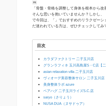
「骨盤・骨格を調整して身体を根本から改
そんな思いを抱いていませんか？しかし、
で今回は、「」でおすすめのリラクゼーシ
だ迷われている方は、ぜひチェックしてみ
目次
カラダファクトリー 二子玉川店
グランラフィネ 玉川高島屋S・C店【
asian relaxation villa 二子玉川店
ヴィオーデ美容整体サロン 二子玉川店
美身整体ラボ azure
ベアハグ 二子玉川ライズS.C.店
saryo（さりょう）
NUSA DUA（ヌサドゥア）