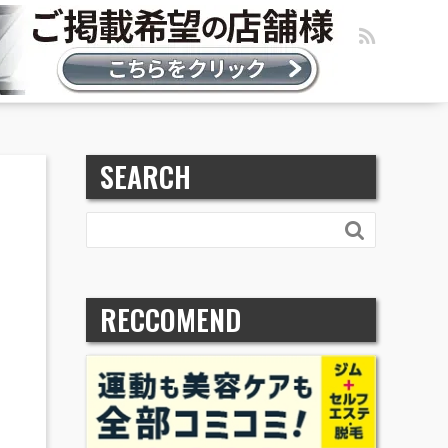
SEARCH

RECCOMEND