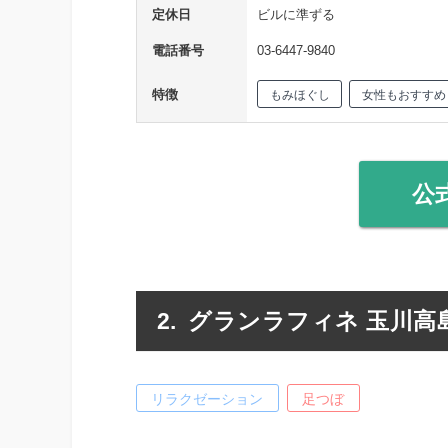
定休日
ビルに準ずる
電話番号
03-6447-9840
特徴
もみほぐし
女性もおすすめ
公
グランラフィネ 玉川高
リラクゼーション
足つぼ