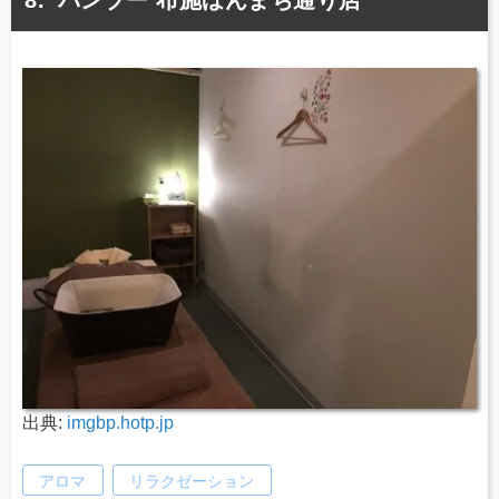
バンブー 布施ほんまち通り店
出典:
imgbp.hotp.jp
アロマ
リラクゼーション