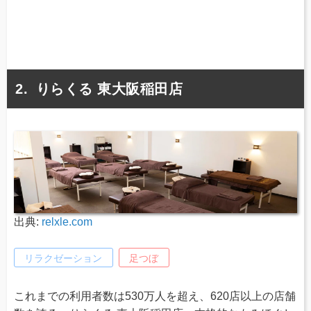
りらくる 東大阪稲田店
出典:
relxle.com
リラクゼーション
足つぼ
これまでの利用者数は530万人を超え、620店以上の店舗