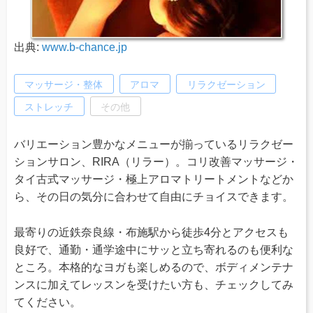
出典:
www.b-chance.jp
マッサージ・整体
アロマ
リラクゼーション
ストレッチ
その他
バリエーション豊かなメニューが揃っているリラクゼー
ションサロン、RIRA（リラー）。コリ改善マッサージ・
タイ古式マッサージ・極上アロマトリートメントなどか
ら、その日の気分に合わせて自由にチョイスできます。
最寄りの近鉄奈良線・布施駅から徒歩4分とアクセスも
良好で、通勤・通学途中にサッと立ち寄れるのも便利な
ところ。本格的なヨガも楽しめるので、ボディメンテナ
ンスに加えてレッスンを受けたい方も、チェックしてみ
てください。