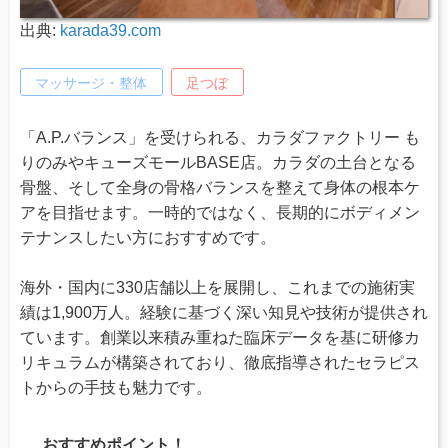
出典:
karada39.com
マッサージ・整体
足つぼ
「A.P.バランス」を受けられる、カラダファクトリー も
りのみやキューズモールBASE店。カラダの土台となる
骨盤、そして全身の骨格バランスを整えて身体の根本ケ
アを目指せます。一時的ではなく、長期的にボディメン
テナンスしたい方におすすめです。
海外・国内に330店舗以上を展開し、これまでの施術実
績は1,900万人。経験に基づく深い知見や技術が提供され
ています。創業以来積み重ねた臨床データを基に研修カ
リキュラムが構築されており、徹底指導されたセラピス
トからの手技も魅力です。
おすすめポイント！