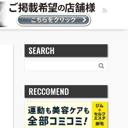
SEARCH

RECCOMEND