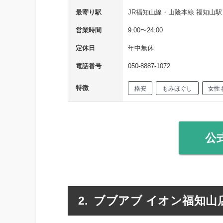
最寄り駅
JR福知山線・山陰本線 福知山駅
営業時間
9:00〜24:00
定休日
年中無休
電話番号
050-8887-1072
特徴
格安
もみほぐし
女性
公
ブブアブ イオン福知山