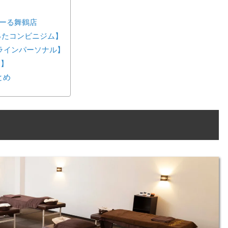
ぽーる舞鶴店
が作ったコンビニジム】
ンラインパーソナル】
ス】
とめ