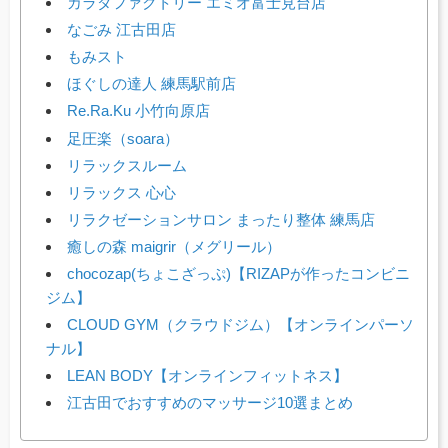
カラダファクトリー エミオ富士見台店
なごみ 江古田店
もみスト
ほぐしの達人 練馬駅前店
Re.Ra.Ku 小竹向原店
足圧楽（soara）
リラックスルーム
リラックス 心心
リラクゼーションサロン まったり整体 練馬店
癒しの森 maigrir（メグリール）
chocozap(ちょこざっぷ)【RIZAPが作ったコンビニ
ジム】
CLOUD GYM（クラウドジム）【オンラインパーソ
ナル】
LEAN BODY【オンラインフィットネス】
江古田でおすすめのマッサージ10選まとめ