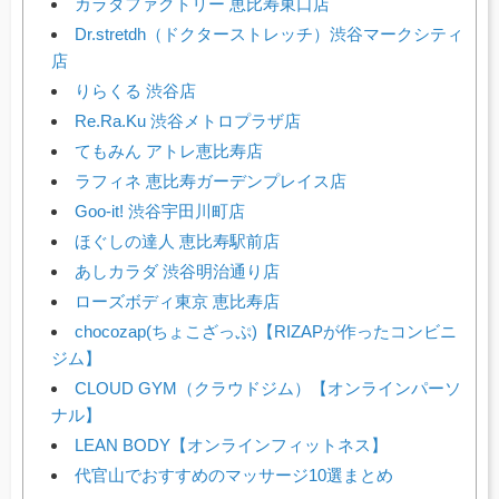
カラダファクトリー 恵比寿東口店
Dr.stretdh（ドクターストレッチ）渋谷マークシティ
店
りらくる 渋谷店
Re.Ra.Ku 渋谷メトロプラザ店
てもみん アトレ恵比寿店
ラフィネ 恵比寿ガーデンプレイス店
Goo-it! 渋谷宇田川町店
ほぐしの達人 恵比寿駅前店
あしカラダ 渋谷明治通り店
ローズボディ東京 恵比寿店
chocozap(ちょこざっぷ)【RIZAPが作ったコンビニ
ジム】
CLOUD GYM（クラウドジム）【オンラインパーソ
ナル】
LEAN BODY【オンラインフィットネス】
代官山でおすすめのマッサージ10選まとめ