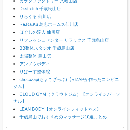
カラダファクトリー 八幡山店
Dr.stretch 千歳烏山店
りらくる 仙川店
Re.Ra.Ku 島忠ホームズ仙川店
ほぐしの達人 仙川店
リフレッシュセンター リラックス 千歳烏山店
BB整体スタジオ 千歳烏山店
太陽整体 烏山院
アンノウボディ
りばーす整体院
chocozap(ちょこざっぷ)【RIZAPが作ったコンビニ
ジム】
CLOUD GYM（クラウドジム）【オンラインパーソ
ナル】
LEAN BODY【オンラインフィットネス】
千歳烏山でおすすめのマッサージ10選まとめ