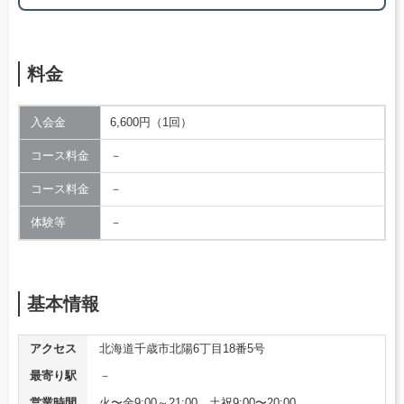
料金
入会金
6,600円（1回）
コース料金
－
コース料金
－
体験等
－
基本情報
アクセス
北海道千歳市北陽6丁目18番5号
最寄り駅
－
営業時間
火〜金9:00～21:00、土祝9:00〜20:00