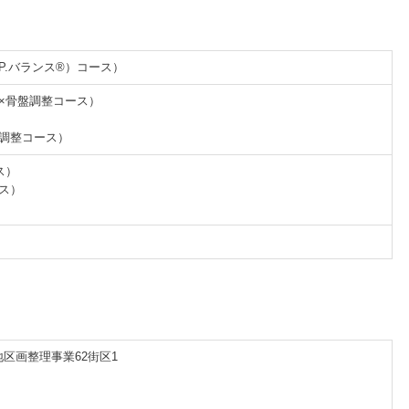
.P.バランス®）コース）
体×骨盤調整コース）
盤調整コース）
ス）
ース）
区画整理事業62街区1