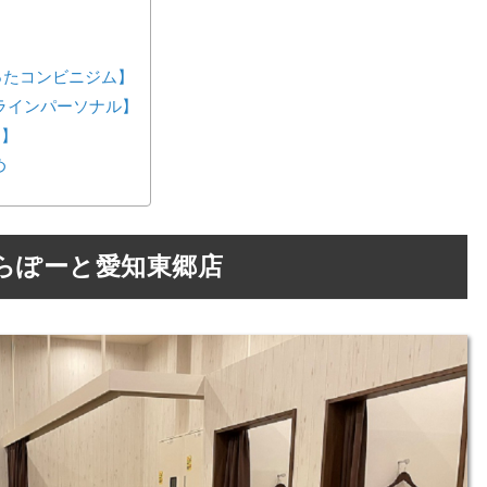
が作ったコンビニジム】
ンラインパーソナル】
ス】
め
らぽーと愛知東郷店