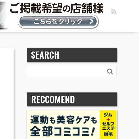
SEARCH

RECCOMEND