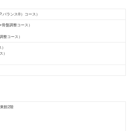
.P.バランス®）コース）
体×骨盤調整コース）
盤調整コース）
ス）
ース）
テ東館2階