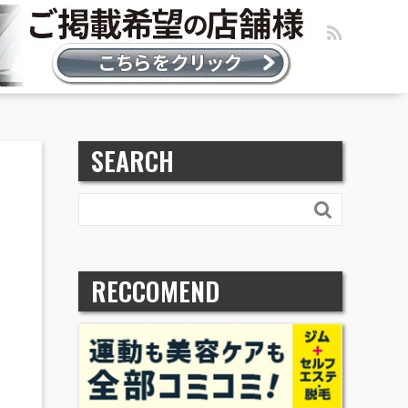
SEARCH

RECCOMEND