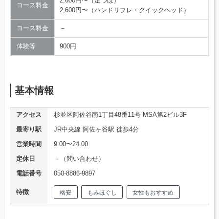
2,600円〜（足つぼ）
コース料金
2,600円〜（ハンドリフレ・クイックヘッド）
コース料金
－
体験等
900円
基本情報
アクセス
杉並区阿佐谷南1丁目48番11号 MSA第2ビル3F
最寄り駅
JR中央線 阿佐ヶ谷駅 徒歩4分
営業時間
9:00〜24:00
定休日
－（問い合わせ）
電話番号
050-8886-9897
特徴
格安
もみほぐし
女性もおすすめ