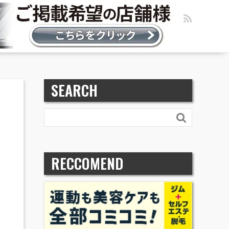
SEARCH

RECCOMEND