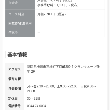
入会金：5,500円（税込）
入会金
事務手数料：1,100円（税込）
コース料金
月額7,700円（税込）
回数券/都度利用
ー
体験等
ー
基本情報
福岡県柳川市三橋町下百町209-4 グランキューブ伸
アクセス
宅 2F
最寄り駅
－
月〜金9:30〜23:00、土9:30〜22:00、日祝9:30〜
営業時間
21:00
定休日
30・31日
電話番号
0944-74-0004