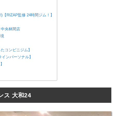
!)【RIZAP監修 24時間ジム！】
h 中央林間店
ツ境
が作ったコンビニジム】
ンラインパーソナル】
ス】
ス 大和24