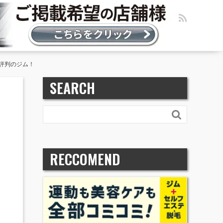
評判のジム！
SEARCH

RECCOMEND