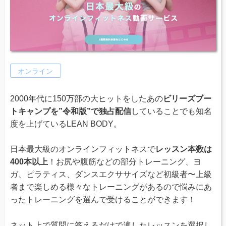
オンライン
2000年代に150万部の大ヒットをしたあの
ビリーズブー
トキャンプを”令和版”で独占配信
していることでも知名
度を上げているLEAN BODY。
日本最大級のオンラインフィットネスで
レッスン本数は
400本以上
！お尻や腹筋などの部分トレーニング、ヨ
ガ、ピラティス、ダンスエクササイズなど初級者〜上級
者まで楽しめる様々なトレーニングがあるので悩みにあ
ったトレーニングを選んで受けることができます！
ネット上で質問に答えるだけで適したレッスンを選択し