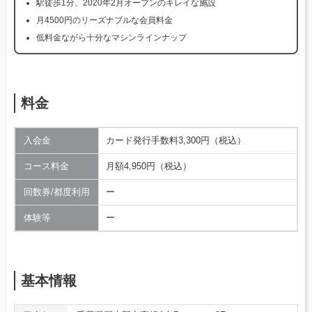
駅徒歩1分、2020年2月オープンのキレイな施設
月4500円のリーズナブルな会員料金
低料金ながら十分なマシンラインナップ
料金
入会金
カード発行手数料3,300円（税込）
コース料金
月額4,950円（税込）
回数券/都度利用
ー
体験等
ー
基本情報