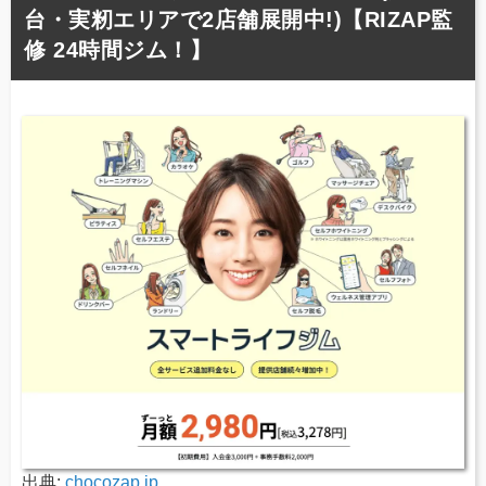
台・実籾エリアで2店舗展開中!)【RIZAP監
修 24時間ジム！】
出典:
chocozap.jp