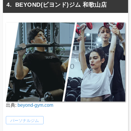
BEYOND(ビヨンド)ジム 和歌山店
出典:
beyond-gym.com
パーソナルジム