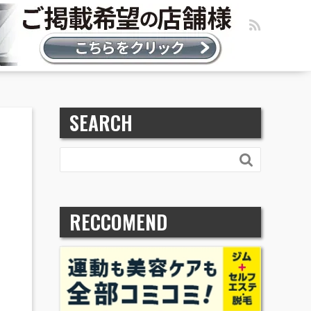
SEARCH

RECCOMEND