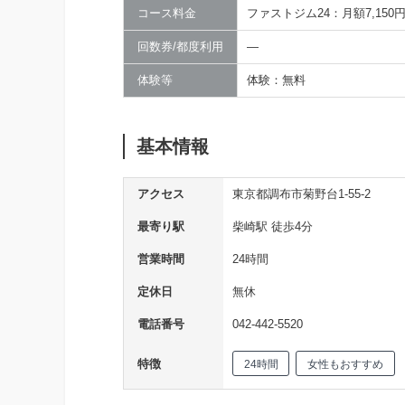
コース料金
ファストジム24：月額7,150円
回数券/都度利用
―
体験等
体験：無料
基本情報
アクセス
東京都調布市菊野台1-55-2
最寄り駅
柴崎駅 徒歩4分
営業時間
24時間
定休日
無休
電話番号
042-442-5520
特徴
24時間
女性もおすすめ