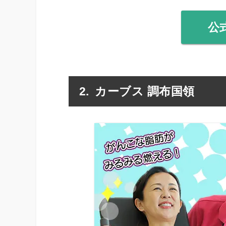
公
カーブス 調布国領