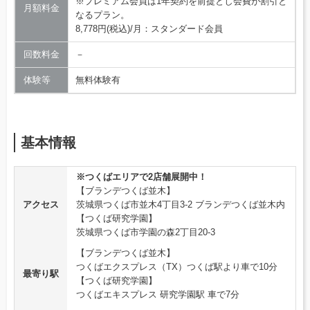
※プレミアム会員は1年契約を前提とし会費が割引と
月額料金
なるプラン。
8,778円(税込)/月：スタンダード会員
回数料金
－
体験等
無料体験有
基本情報
※つくばエリアで2店舗展開中！
【ブランデつくば並木】
アクセス
茨城県つくば市並木4丁目3-2 ブランデつくば並木内
【つくば研究学園】
茨城県つくば市学園の森2丁目20-3
【ブランデつくば並木】
つくばエクスプレス（TX）つくば駅より車で10分
最寄り駅
【つくば研究学園】
つくばエキスプレス 研究学園駅 車で7分