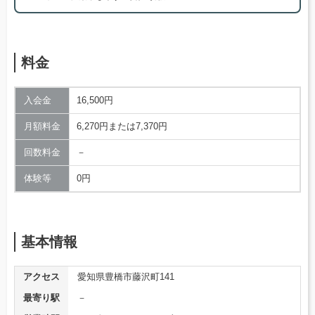
料金
入会金
16,500円
月額料金
6,270円または7,370円
回数料金
－
体験等
0円
基本情報
アクセス
愛知県豊橋市藤沢町141
最寄り駅
－