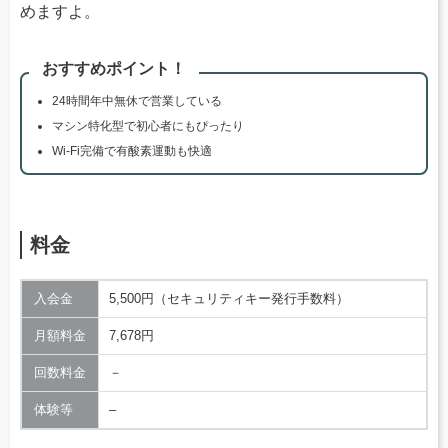
めますよ。
おすすめポイント！
24時間年中無休で営業している
マシン特化型で初心者にもぴったり
Wi-Fi完備で有酸素運動も快適
料金
入会金
5,500円（セキュリティキー発行手数料）
月額料金
7,678円
回数料金
－
体験等
–