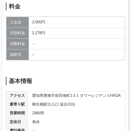
料金
入会金
3,000円
月額料金
3,278円
回数料金
－
体験等
–
基本情報
アクセス
愛知県豊橋市前田南町1-1-1 タワーレジデンスHADA
最寄り駅
柳生橋駅出入口 徒歩10分
営業時間
24時間
定休日
無休
電話番号
－