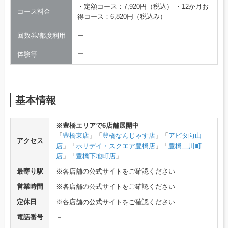
・定額コース：7,920円（税込） ・12か月お
コース料金
得コース：6,820円（税込み）
回数券/都度利用
ー
体験等
ー
基本情報
※豊橋エリアで6店舗展開中
「
豊橋東店
」「
豊橋なんじゃす店
」「
アピタ向山
アクセス
店
」「
ホリデイ・スクエア豊橋店
」「
豊橋二川町
店
」「
豊橋下地町店
」
最寄り駅
※各店舗の公式サイトをご確認ください
営業時間
※各店舗の公式サイトをご確認ください
定休日
※各店舗の公式サイトをご確認ください
電話番号
－