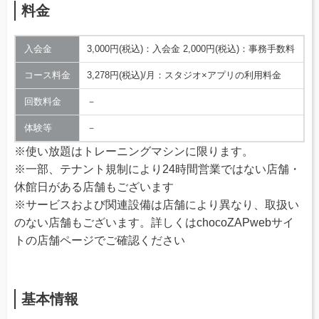
料金
入会金
3,000円(税込)：入会金 2,000円(税込)：事務手数料
コース料金
3,278円(税込)/月：スタジオ×アプリの利用料金
回数料金
－
体験等
－
※使い放題はトレーニングマシンに限ります。
※一部、テナント規制により24時間営業ではない店舗・
休館日がある店舗もございます
※サービスおよび関連設備は店舗により異なり、取扱い
のない店舗もございます。詳しくはchocoZAPwebサイ
トの店舗ページでご確認ください
基本情報