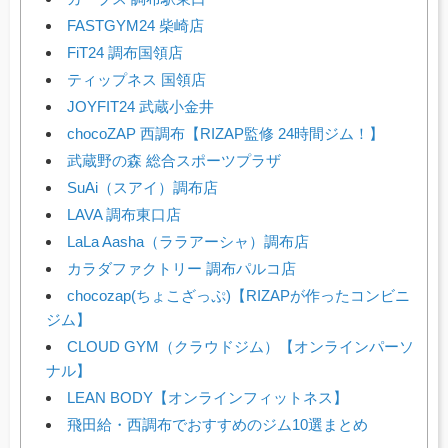
FASTGYM24 柴崎店
FiT24 調布国領店
ティップネス 国領店
JOYFIT24 武蔵小金井
chocoZAP 西調布【RIZAP監修 24時間ジム！】
武蔵野の森 総合スポーツプラザ
SuAi（スアイ）調布店
LAVA 調布東口店
LaLa Aasha（ララアーシャ）調布店
カラダファクトリー 調布パルコ店
chocozap(ちょこざっぷ)【RIZAPが作ったコンビニ
ジム】
CLOUD GYM（クラウドジム）【オンラインパーソ
ナル】
LEAN BODY【オンラインフィットネス】
飛田給・西調布でおすすめのジム10選まとめ