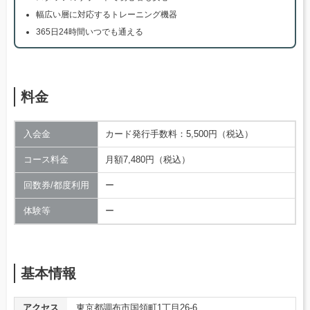
幅広い層に対応するトレーニング機器
365日24時間いつでも通える
料金
入会金
カード発行手数料：5,500円（税込）
コース料金
月額7,480円（税込）
回数券/都度利用
ー
体験等
ー
基本情報
アクセス
東京都調布市国領町1丁目26-6