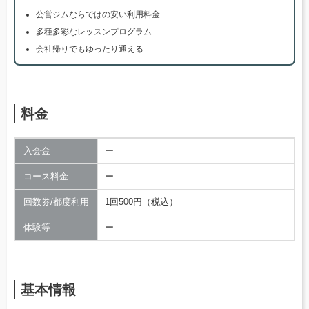
公営ジムならではの安い利用料金
多種多彩なレッスンプログラム
会社帰りでもゆったり通える
料金
入会金
ー
コース料金
ー
回数券/都度利用
1回500円（税込）
体験等
ー
基本情報