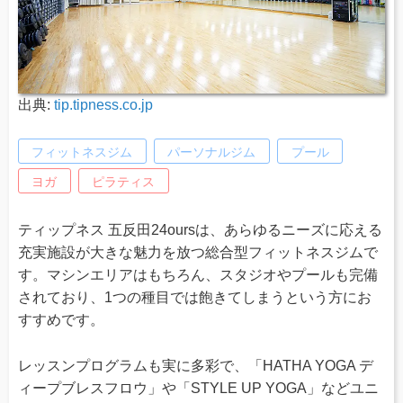
出典:
tip.tipness.co.jp
フィットネスジム
パーソナルジム
プール
ヨガ
ピラティス
ティップネス 五反田24oursは、あらゆるニーズに応える
充実施設が大きな魅力を放つ総合型フィットネスジムで
す。マシンエリアはもちろん、スタジオやプールも完備
されており、1つの種目では飽きてしまうという方にお
すすめです。
レッスンプログラムも実に多彩で、「HATHA YOGA デ
ィープブレスフロウ」や「STYLE UP YOGA」などユニ