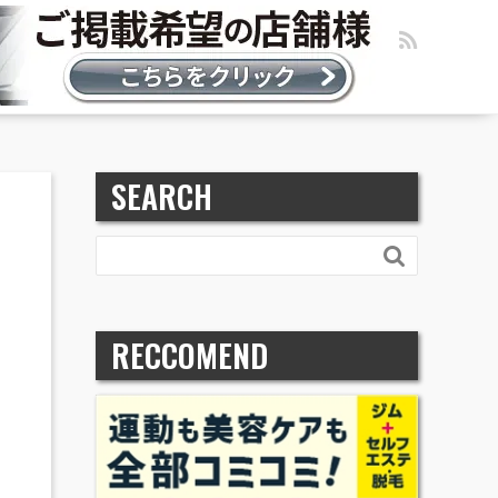
SEARCH

RECCOMEND