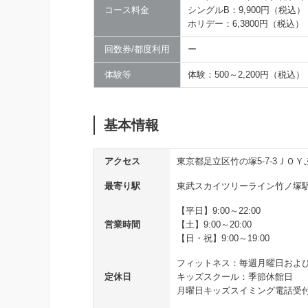
コース料金
シングルB：9,900円（税込）
ホリデー：6,3800円（税込）
回数券/都度利用
ー
体験等
体験：500～2,200円（税込）
基本情報
アクセス
東京都足立区竹の塚5-7-3ＪＯ
最寄り駅
東武スカイツリーライン竹ノ塚駅
【平日】9:00～22:00
営業時間
【土】9:00～20:00
【日・祝】9:00～19:00
フィットネス：毎週月曜日およ
定休日
キッズスクール：季節休館日
月曜日キッズスイミング電話受付時間