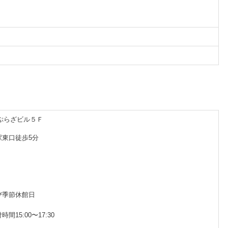
Ｙぷらざビル５Ｆ
東口徒歩5分
び季節休館日
15:00〜17:30