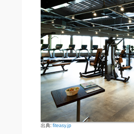
出典:
fiteasy.jp