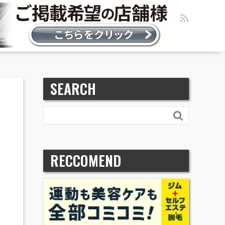
SEARCH

RECCOMEND