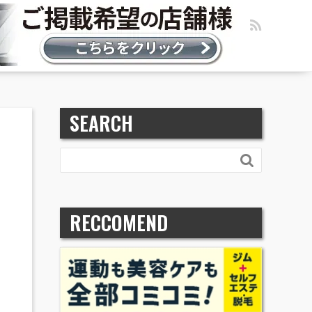
SEARCH

RECCOMEND