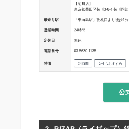
【菊川店】
東京都墨田区菊川3-8-4 菊川岡部
最寄り駅
「東向島駅」改札口より徒歩1分
営業時間
24時間
定休日
無休
電話番号
03-5630-1135
特徴
24時間
女性もおすすめ
公
RIZAP（ライザップ）