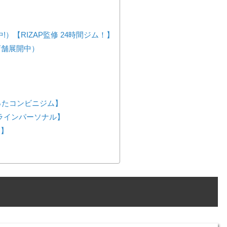
!）【RIZAP監修 24時間ジム！】
店舗展開中）
が作ったコンビニジム】
ンラインパーソナル】
ス】