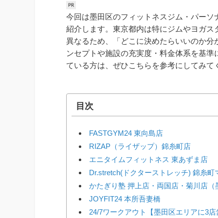
今回は墨田区のフィットネスジム・パーソ
紹介します。東京都内は特にジムやヨガス
異なるため、「どこに決めたらいいのか分
ンセプトや施設の充実度・料金体系を基準
ている方は、ぜひこちらを参考にしてみて
目次
FASTGYM24 東向島店
RIZAP（ライザップ）錦糸町店
エニタイムフィットネス 東あずま店
Dr.stretch(ドクターストレッチ) 錦糸
かたぎり塾 押上店・両国店・菊川店（
JOYFIT24 本所吾妻橋
24/7ワークアウト【墨田区エリアに3