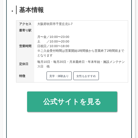
基本情報
アクセス
大阪府吹田市千里丘北1-7
最寄り駅
月〜金／10:00〜23:00
土 ／10:00〜20:00
営業時間
日祝日／10:00〜18:00
※ご入会受付時間は営業開始1時間後から営業終了2時間前まで
となります
毎月10日・毎月20日・月末最終日・年末年始・施設メンテナン
定休日
ス日 他
特徴
見学・体験あり
女性もおすすめ
公式サイトを見る