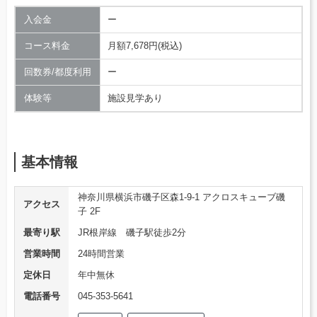
入会金
ー
コース料金
月額7,678円(税込)
回数券/都度利用
ー
体験等
施設見学あり
基本情報
神奈川県横浜市磯子区森1-9-1 アクロスキューブ磯
アクセス
子 2F
最寄り駅
JR根岸線 磯子駅徒歩2分
営業時間
24時間営業
定休日
年中無休
電話番号
045-353-5641