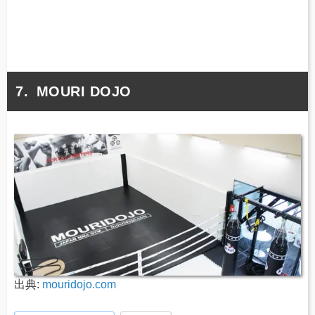
MOURI DOJO
出典:
mouridojo.com