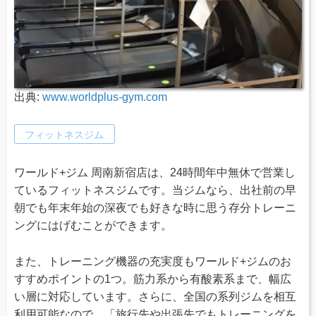
出典:
www.worldplus-gym.com
フィットネスジム
ワールド+ジム 周南新宿店は、24時間年中無休で営業し
ているフィットネスジムです。当ジムなら、出社前の早
朝でも年末年始の深夜でも好きな時に思う存分トレーニ
ングにはげむことができます。
また、トレーニング機器の充実度もワールド+ジムのお
すすめポイントの1つ。筋力系から有酸素系まで、幅広
い層に対応しています。さらに、全国の系列ジムを相互
利用可能なので、「旅行先や出張先でもトレーニングを