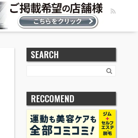
SEARCH

RECCOMEND