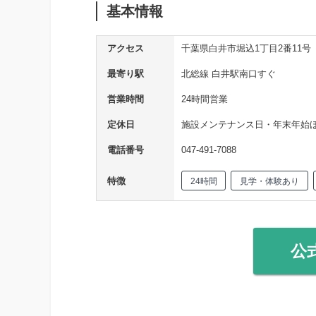
基本情報
アクセス
千葉県白井市堀込1丁目2番11号
最寄り駅
北総線 白井駅南口すぐ
営業時間
24時間営業
定休日
施設メンテナンス日・年末年始
電話番号
047-491-7088
特徴
24時間
見学・体験あり
公