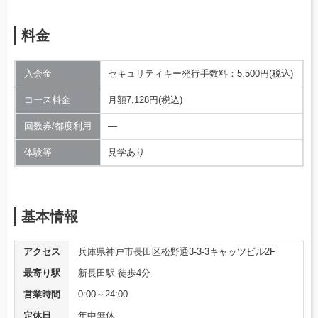
料金
入会金
セキュリティキー発行手数料：5,500円(税込)
コース料金
月額7,128円(税込)
回数券/都度利用
―
体験等
見学あり
基本情報
アクセス
兵庫県神戸市長田区松野通3-3-3キャッツビル2F
最寄り駅
新長田駅 徒歩4分
営業時間
0:00～24:00
定休日
年中無休