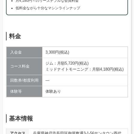
月4,180円～のリーズナブルな会員料金
低料金ながら十分なマシンラインナップ
料金
入会金
3,300円(税込)
ジム：月額5,720円(税込)
コース料金
ミッドナイトモーニング：月額4,180円(税込)
回数券/都度利用
―
体験等
体験あり
基本情報
アクセス
兵庫県神戸市長田区御屋敷通3-1-56サンタウン西代