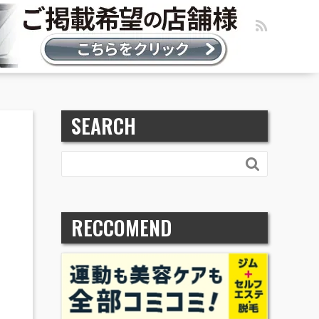
SEARCH

RECCOMEND