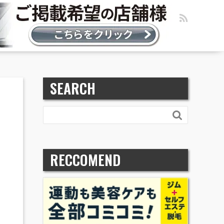
SEARCH

RECCOMEND