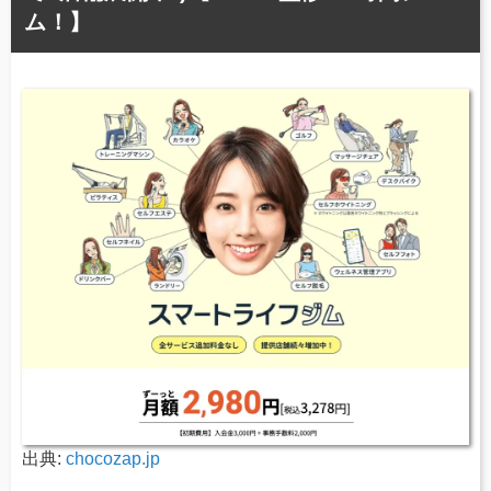
ム！】
出典:
chocozap.jp