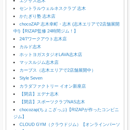
エグザス志木
セントラルウェルネスクラブ 志木
かたぎり塾 志木店
chocoZAP 志木幸町・志木 (志木エリアで2店舗展開
中!)【RIZAP監修 24時間ジム！】
24/7ワークアウト志木店
カルド志木
ホットヨガスタジオLAVA志木店
マッスルジム志木店
カーブス（志木エリアで2店舗展開中）
Style Seven
カラダファクトリー イオン新座店
【閉店】エデナ志木
【閉店】スポーツクラブNAS志木
chocozap(ちょこざっぷ)【RIZAPが作ったコンビニ
ジム】
CLOUD GYM（クラウドジム）【オンラインパーソ