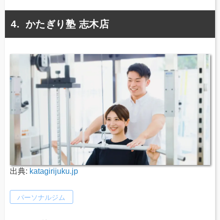
かたぎり塾 志木店
出典:
katagirijuku.jp
パーソナルジム