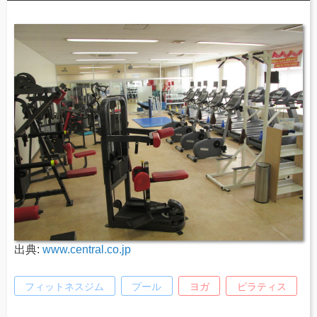
出典:
www.central.co.jp
フィットネスジム
プール
ヨガ
ピラティス